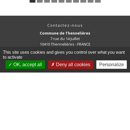
Contactez-nous
Commune de Thennelières
7 rue du 14 Juillet
10410 Thennelières - FRANCE
+33 3 25 43 86 25
This site uses cookies and gives you control over what you want
to activate
OK, accept all
Deny all cookies
Personalize
Liens
Conseil Départemental de
l'Aube
Troyes Champagne Métropole