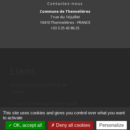
Contactez-nous
Commune de Thennelières
7 rue du 14 Juillet
10410 Thennelières - FRANCE
+33 3 25 43 86 25
Liens
Conseil Départemental de
l'Aube
Troyes Champagne Métropole
This site uses cookies and gives you control over what you want
Conseil Régional d'Alsace
to activate
Champagne Ardennes Lorraine
OK, accept all
Deny all cookies
Personalize