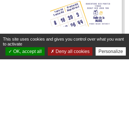
Loto du Comité des Fêtes de
This site uses cookies and gives you control over what you want
Thennelières
to activate
OK, accept all
Deny all cookies
Personalize
le samedi 05 septembre 2026
Contactez-nous
Commune de Thennelières
7 rue du 14 Juillet
10410 Thennelières - FRANCE