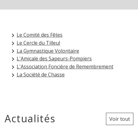
Le Comité des Fêtes
keyboard_arrow_right
Le Cercle du Tilleul
keyboard_arrow_right
La Gymnastique Volontaire
keyboard_arrow_right
L'Amicale des Sapeurs-Pompiers
keyboard_arrow_right
L'Association Foncière de Remembrement
keyboard_arrow_right
La Société de Chasse
keyboard_arrow_right
Actualités
Voir tout