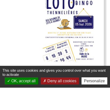
Loto du Comité des Fêtes de
This site uses cookies and gives you control over what you want
to activate
Thennelières
OK, accept all
Deny all cookies
Personalize
le samedi 05 septembre 2026