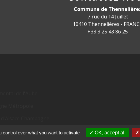
Commune de Thennelière
7 rue du 14 Juillet
10410 Thennelières - FRAN
+33 3 25 43 86 25
mental de l'Aube
ne Métropole
l d'Alsace Champagne
ne
 control over what you want to activate
OK, accept all
ères SIEDMTO