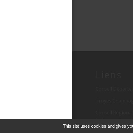
Liens
Conseil Départe
Troyes Champag
Conseil Régiona
Ardennes Lorrai
This site uses cookies and gives you
Ordures ménag