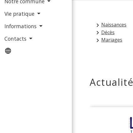
Notre commune
Vie pratique
Naissances
keyboard_arrow_right
Informations
Décès
keyboard_arrow_right
Contacts
Mariages
keyboard_arrow_right
language
Actualit