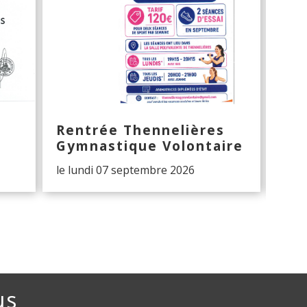
Rentrée Thennelières
Hal
Gymnastique Volontaire
The
le lundi 07 septembre 2026
Les 
us