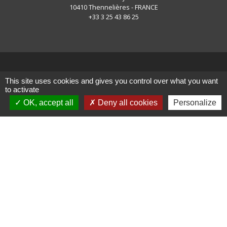
10410 Thennelières - FRANCE
+33 3 25 43 86 25
This site uses cookies and gives you control over what you want
Liens
to activate
OK, accept all
Deny all cookies
Personalize
Conseil Départemental de
l'Aube
Troyes Champagne Métropole
Conseil Régional d'Alsace
Champagne Ardennes Lorraine
Ordures ménagères SIEDMTO
Services publics