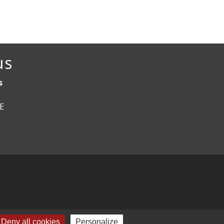
us
s
CE
Deny all cookies
Personalize