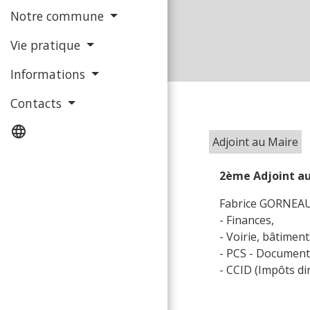
Notre commune
Vie pratique
Informations
Contacts
language
Adjoint au Maire
2ème Adjoint a
Fabrice GORNEAU 
- Finances,
- Voirie, bâtiments
- PCS - Document
- CCID (Impôts dir