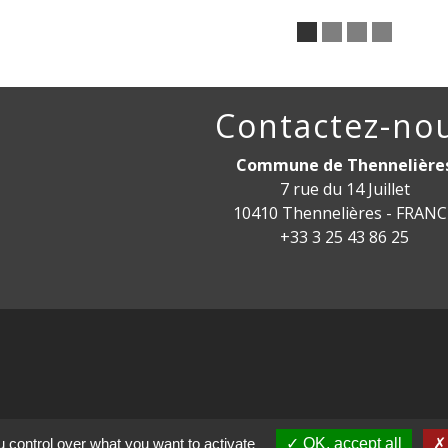
Contactez-no
Commune de Thennelière
7 rue du 14 Juillet
10410 Thennelières - FRAN
+33 3 25 43 86 25
mental de l'Aube
 control over what you want to activate
OK, accept all