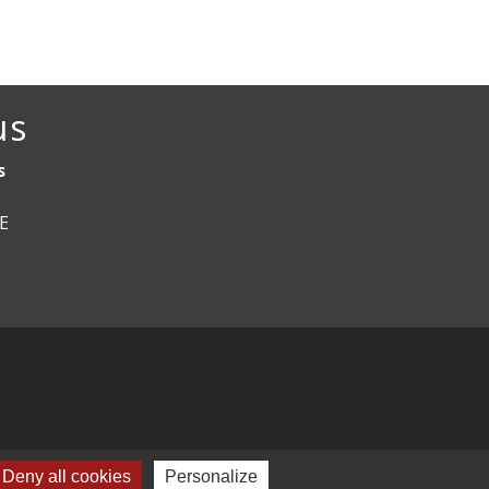
us
s
CE
Deny all cookies
Personalize